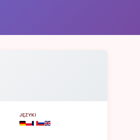
JĘZYKI