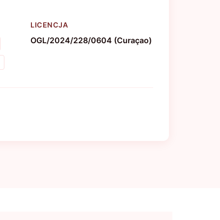
LICENCJA
OGL/2024/228/0604 (Curaçao)