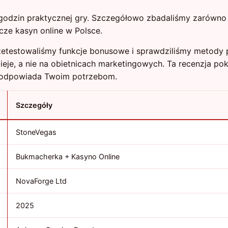
godzin praktycznej gry. Szczegółowo zbadaliśmy zarówno 
cze kasyn online w Polsce.
etestowaliśmy funkcje bonusowe i sprawdziliśmy metody p
ieje, a nie na obietnicach marketingowych. Ta recenzja pok
yno odpowiada Twoim potrzebom.
Szczegóły
StoneVegas
Bukmacherka + Kasyno Online
NovaForge Ltd
2025