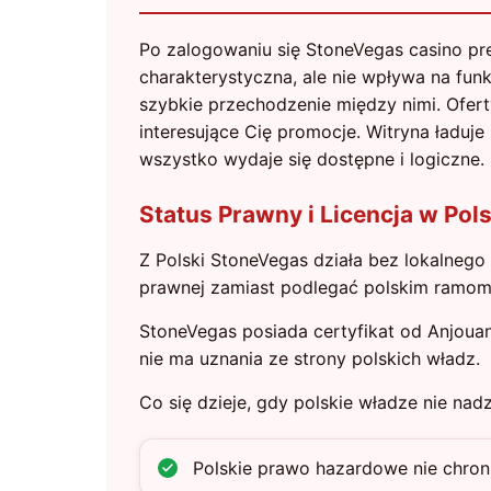
Po zalogowaniu się StoneVegas casino prez
charakterystyczna, ale nie wpływa na funk
szybkie przechodzenie między nimi. Ofer
interesujące Cię promocje. Witryna ładuje
wszystko wydaje się dostępne i logiczne.
Status Prawny i Licencja w Pol
Z Polski StoneVegas działa bez lokalnego 
prawnej zamiast podlegać polskim ramom
StoneVegas posiada certyfikat od Anjouan
nie ma uznania ze strony polskich władz.
Co się dzieje, gdy polskie władze nie nadz
Polskie prawo hazardowe nie chron