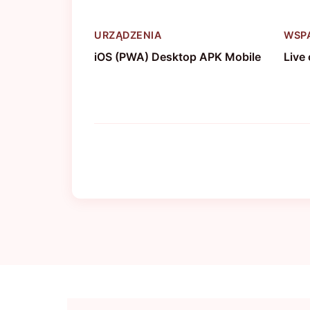
URZĄDZENIA
WSP
iOS (PWA)
Desktop
APK
Mobile
Live